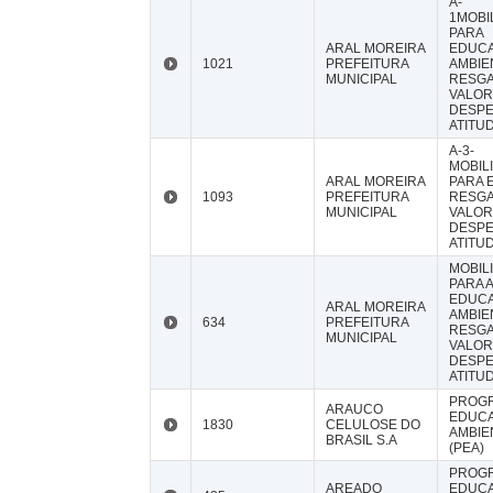
A-
1MOBI
PARA
ARAL MOREIRA
EDUC
1021
PREFEITURA
AMBIE
MUNICIPAL
RESG
VALOR
DESP
ATITU
A-3-
MOBIL
ARAL MOREIRA
PARA E
1093
PREFEITURA
RESG
MUNICIPAL
VALOR
DESP
ATITU
MOBIL
PARA 
EDUC
ARAL MOREIRA
AMBIE
634
PREFEITURA
RESG
MUNICIPAL
VALOR
DESP
ATITU
PROG
ARAUCO
EDUC
1830
CELULOSE DO
AMBIE
BRASIL S.A
(PEA)
PROG
AREADO
EDUC