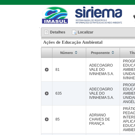
Detalhes
Localizar
Ações de Educação Ambiental
Número
Proponente
Tít
PROG
ADECOAGRO
EDUC
81
VALE DO
AMBIE
IVINHEMA S.A.
UNIDA
IVINH
PROG
ADECOAGRO
EDUC
635
VALE DO
AMBIE
IVINHEMA S.A.
UNIDA
ANGÉL
PRÁTI
PEDAG
ADRIANO
INTER
85
CHAVES DE
APLIC
FRANÇA
EDUC
AMBIE