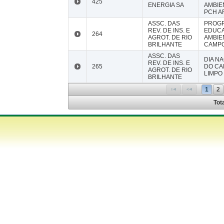
425
ENERGIA SA
AMBIE
PCH A
ASSC. DAS
PROG
REV. DE INS. E
EDUC
264
AGROT. DE RIO
AMBIE
BRILHANTE
CAMPO
ASSC. DAS
DIA N
REV. DE INS. E
265
DO C
AGROT. DE RIO
LIMPO
BRILHANTE
1
2
Tot