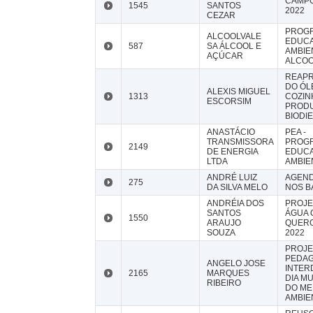
CAMPO
1545
SANTOS
2022
CEZAR
PROG
ALCOOLVALE
EDUC
587
SA ÁLCOOL E
AMBIE
AÇÚCAR
ALCOO
REAPR
DO ÓL
ALEXIS MIGUEL
1313
COZIN
ESCORSIM
PROD
BIODI
ANASTÁCIO
PEA -
TRANSMISSORA
PROG
2149
DE ENERGIA
EDUC
LTDA
AMBIE
ANDRÉ LUIZ
AGEND
275
DA SILVA MELO
NOS B
ANDRÉIA DOS
PROJE
SANTOS
ÁGUA 
1550
ARAUJO
QUERO
SOUZA
2022
PROJE
PEDA
ANGELO JOSE
INTER
2165
MARQUES
DIA M
RIBEIRO
DO ME
AMBIE